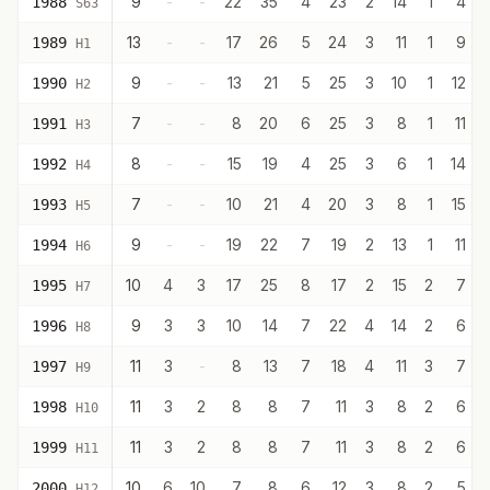
9
-
-
22
35
4
23
2
14
1
4
1988
S63
13
-
-
17
26
5
24
3
11
1
9
1989
H1
9
-
-
13
21
5
25
3
10
1
12
1990
H2
7
-
-
8
20
6
25
3
8
1
11
1991
H3
8
-
-
15
19
4
25
3
6
1
14
1992
H4
7
-
-
10
21
4
20
3
8
1
15
1993
H5
9
-
-
19
22
7
19
2
13
1
11
1994
H6
10
4
3
17
25
8
17
2
15
2
7
1995
H7
9
3
3
10
14
7
22
4
14
2
6
1996
H8
11
3
-
8
13
7
18
4
11
3
7
1997
H9
11
3
2
8
8
7
11
3
8
2
6
1998
H10
11
3
2
8
8
7
11
3
8
2
6
1999
H11
10
6
10
7
8
6
12
3
8
2
5
2000
H12