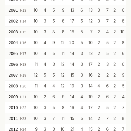
10
4
5
9
13
6
13
3
7
2
6
2001
H13
10
3
5
8
17
5
12
3
7
2
8
2002
H14
10
3
8
8
18
5
7
2
4
2
10
2003
H15
10
4
9
12
20
5
10
2
5
2
8
2004
H16
10
4
5
11
14
3
13
2
5
2
6
2005
H17
11
4
3
12
14
3
17
2
3
2
6
2006
H18
12
5
5
12
15
3
16
2
2
2
9
2007
H19
11
4
4
12
19
3
14
4
6
2
5
2008
H20
10
2
6
9
14
4
19
2
6
2
4
2009
H21
10
3
5
8
16
4
17
2
5
2
7
2010
H22
10
3
7
11
15
5
14
2
7
2
8
2011
H23
9
3
3
10
21
4
15
2
6
2
7
2012
H24