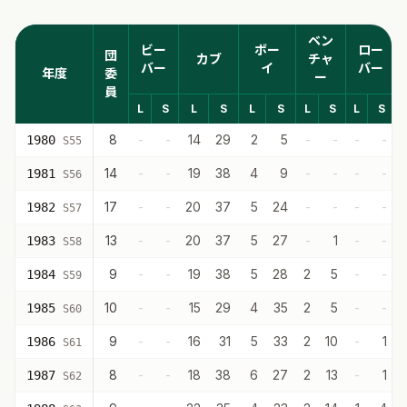
ベン
ビー
ボー
ロー
団
カブ
チャ
バー
イ
バー
年度
委
ー
員
L
S
L
S
L
S
L
S
L
S
8
-
-
14
29
2
5
-
-
-
-
1980
S55
14
-
-
19
38
4
9
-
-
-
-
1981
S56
17
-
-
20
37
5
24
-
-
-
-
1982
S57
13
-
-
20
37
5
27
-
1
-
-
1983
S58
9
-
-
19
38
5
28
2
5
-
-
1984
S59
10
-
-
15
29
4
35
2
5
-
-
1985
S60
9
-
-
16
31
5
33
2
10
-
1
1986
S61
8
-
-
18
38
6
27
2
13
-
1
1987
S62