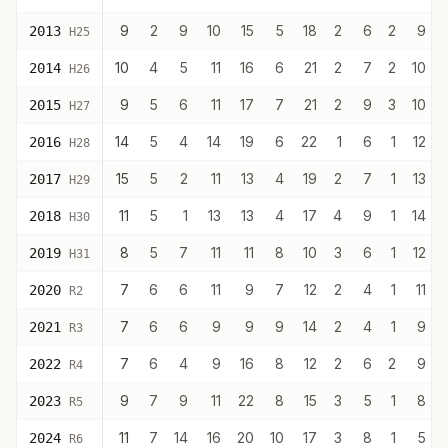
9
2
9
10
15
5
18
2
6
2
9
2013
H25
10
4
5
11
16
6
21
2
7
2
10
2014
H26
9
5
6
11
17
7
21
2
9
3
10
2015
H27
14
5
4
14
19
6
22
1
6
1
12
2016
H28
15
5
2
11
13
4
19
2
7
1
13
2017
H29
11
5
1
13
13
4
17
4
9
1
14
2018
H30
8
5
7
11
11
8
10
3
6
1
12
2019
H31
7
6
6
11
9
7
12
2
4
1
11
2020
R2
7
6
6
9
9
9
14
2
4
1
9
2021
R3
7
6
4
9
16
8
12
2
6
2
9
2022
R4
9
7
9
11
22
8
15
3
5
1
8
2023
R5
11
7
14
16
20
10
17
3
8
1
5
2024
R6