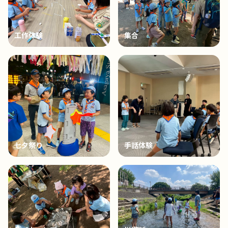
工作体験
集合
七夕祭り
手話体験